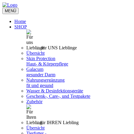
Toggle
MENÜ
navigation
Home
SHOP
... für UNS Lieblinge
Übersicht
Skin Protection
Haut- & Körperpflege
Galacum
gesunder Darm
Nahrungsergänzung
fit und gesund
Wasser & Desinfektionsgeräte
Geschenk-, Care-, und Testpakete
Zubehör
...für IHREN Liebling
Übersicht
Tierfutter -