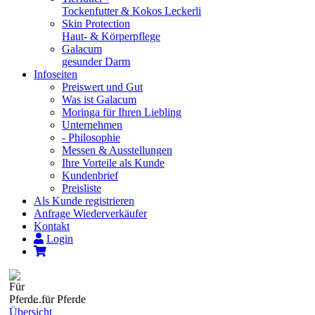
Tockenfutter & Kokos Leckerli
Skin Protection
Haut- & Körperpflege
Galacum
gesunder Darm
Infoseiten
Preiswert und Gut
Was ist Galacum
Moringa für Ihren Liebling
Unternehmen
- Philosophie
Messen & Ausstellungen
Ihre Vorteile als Kunde
Kundenbrief
Preisliste
Als Kunde registrieren
Anfrage Wiederverkäufer
Kontakt
Login
...für Pferde
Übersicht