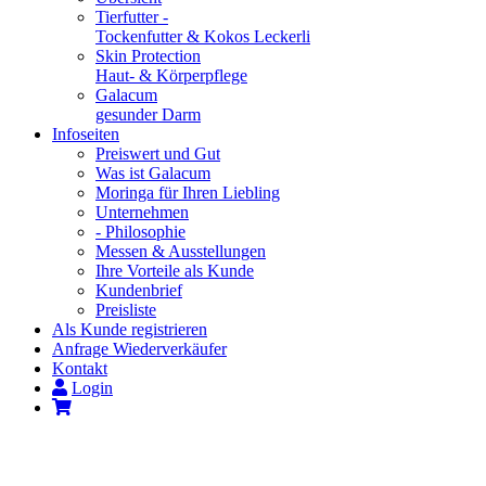
Tierfutter -
Tockenfutter & Kokos Leckerli
Skin Protection
Haut- & Körperpflege
Galacum
gesunder Darm
Infoseiten
Preiswert und Gut
Was ist Galacum
Moringa für Ihren Liebling
Unternehmen
- Philosophie
Messen & Ausstellungen
Ihre Vorteile als Kunde
Kundenbrief
Preisliste
Als Kunde registrieren
Anfrage Wiederverkäufer
Kontakt
Login