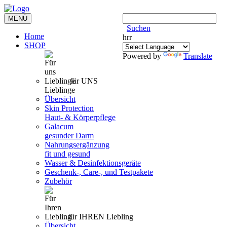
Toggle
MENÜ
navigation
Suchen
Home
hrr
SHOP
Powered by
Translate
... für UNS
Lieblinge
Übersicht
Skin Protection
Haut- & Körperpflege
Galacum
gesunder Darm
Nahrungsergänzung
fit und gesund
Wasser & Desinfektionsgeräte
Geschenk-, Care-, und Testpakete
Zubehör
...für IHREN Liebling
Übersicht